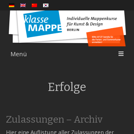
Menü
Kurse
Erfolge
Einblicke
Über uns
Zulassungen – Archiv
Erfolge
Linktipps
Hier eine Auflistung aller Zulassungen der