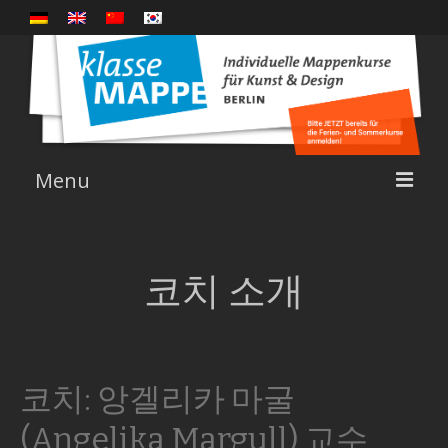
Menu
강좌
코치 소개
개요
코치 소개
코치: 앙겔리카 마굴
성과
(Angelika Margull) 교수
관련 링크