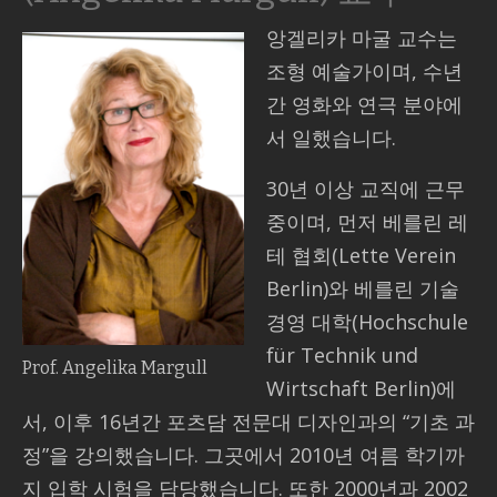
앙겔리카 마굴 교수는
연락처
조형 예술가이며, 수년
간 영화와 연극 분야에
서 일했습니다.
30년 이상 교직에 근무
중이며, 먼저 베를린 레
테 협회(Lette Verein
Berlin)와 베를린 기술
경영 대학(Hochschule
für Technik und
Prof. Angelika Margull
Wirtschaft Berlin)에
서, 이후 16년간 포츠담 전문대 디자인과의 “기초 과
정”을 강의했습니다. 그곳에서 2010년 여름 학기까
지 입학 시험을 담당했습니다. 또한 2000년과 2002