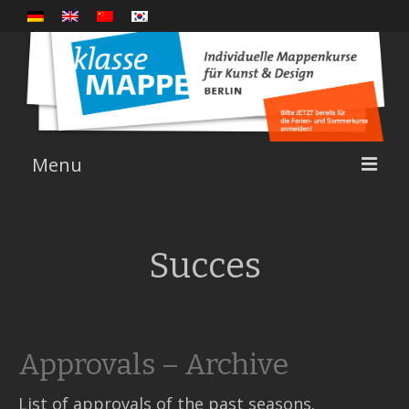
Menu
Courses
Succes
Insight
About us
Approvals – Archive
Succes
Links
List of approvals of the past seasons.